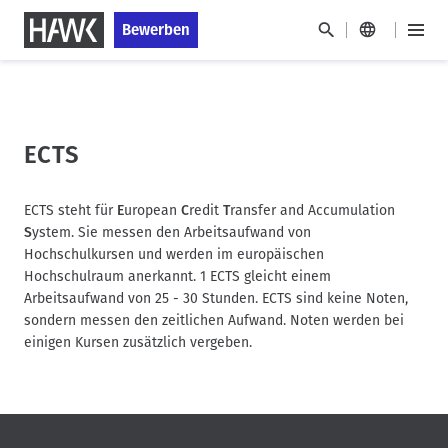
D
S
Bewerben
i
k
H
r
i
a
H
e
p
u
a
k
t
p
u
t
o
t
p
z
s
ECTS
m
u
t
t
e
m
a
n
n
HAWK
I
g
ECTS steht für
E
uropean
C
redit
T
ransfer and Accumulation
a
ü
n
e
S
ystem. Sie messen den Arbeitsaufwand von
v
h
Hochschulkursen und werden im europäischen
i
a
Hochschulraum anerkannt. 1 ECTS gleicht einem
g
l
Arbeitsaufwand von 25 - 30 Stunden. ECTS sind keine Noten,
a
t
sondern messen den zeitlichen Aufwand. Noten werden bei
t
einigen Kursen zusätzlich vergeben.
i
o
n