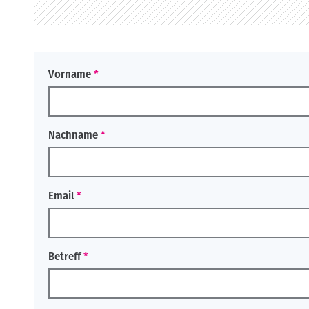
o
n
Vorname
Nachname
Email
Betreff