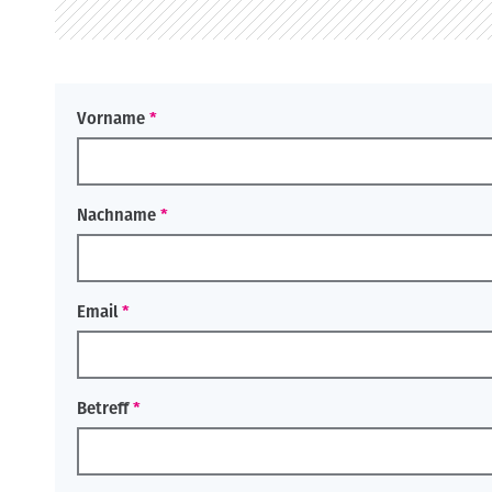
o
n
Vorname
Nachname
Email
Betreff