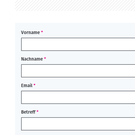
o
n
Vorname
Nachname
Email
Betreff