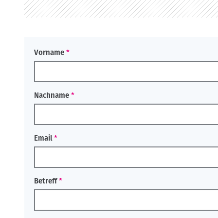
o
n
Vorname
Nachname
Email
Betreff