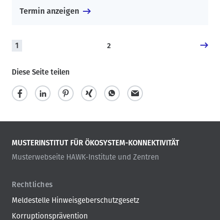
Termin anzeigen
S
1
2
e
i
Diese Seite teilen
t
e
n
n
u
m
m
e
MUSTERINSTITUT FÜR ÖKOSYSTEM-KONNEKTIVITÄT
r
Musterwebseite HAWK-Institute und Zentren
i
e
r
Rechtliches
u
Meldestelle Hinweisgeberschutzgesetz
n
g
Korruptionsprävention