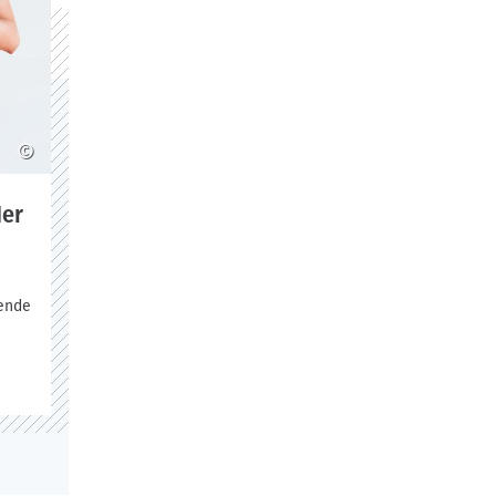
©
der
ende