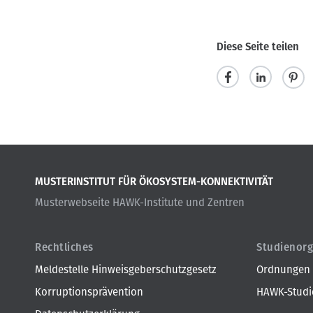
Diese Seite teilen
t
m
p
e
i
i
i
t
n
l
t
i
MUSTERINSTITUT FÜR ÖKOSYSTEM-KONNEKTIVITÄT
e
e
t
Musterwebseite HAWK-Institute und Zentren
n
i
l
e
Rechtliches
Studienorg
n
Meldestelle Hinweisgeberschutzgesetz
Ordnungen
Korruptionsprävention
HAWK-Studie