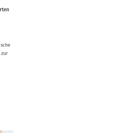
rten
ische
 zur