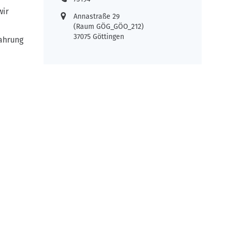
wir
Annastraße 29
(Raum GÖG_GÖO_212)
37075 Göttingen
fahrung