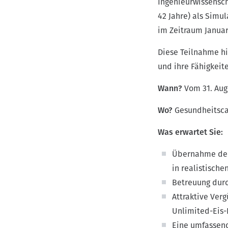
r
Ingenieurwissensch
v
(
42 Jahre) als Simu
i
D
im Zeitraum Januar
g
E
Diese Teilnahme hi
a
)
und ihre Fähigkeite
t
i
Wann?
Vom 31. Aug
o
Wo?
Gesundheitsca
n
Was erwartet Sie:
Übernahme der
in realistische
Betreuung dur
Attraktive Verg
Unlimited-Eis-
Eine umfassend