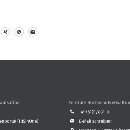
t
t
m
e
e
a
i
i
i
l
l
l
e
e
n
n
anisation
Zentrale Hochschulverwaltu
+49/5121/881-0
nportal (HISinOne)
E-Mail schreiben