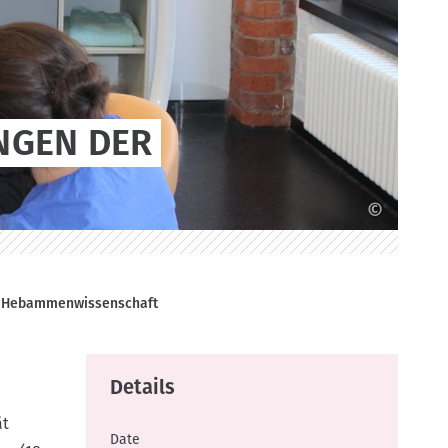
NGEN DER
©
r Hebammenwissenschaft
Details
d
ät
Date