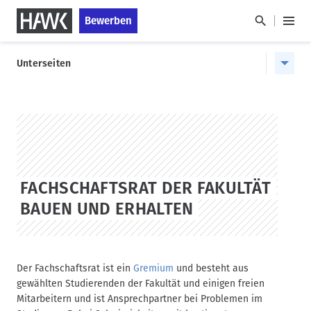
D
S
Bewerben
i
k
H
r
i
a
H
e
p
u
Unterseiten
a
k
t
p
u
t
o
t
p
z
s
m
u
t
t
e
m
a
n
n
HAWK
I
g
a
ü
n
e
v
h
i
FACHSCHAFTSRAT DER FAKULTÄT
a
g
BAUEN UND ERHALTEN
l
a
t
t
i
o
Der Fachschaftsrat ist ein
Gremium
und besteht aus
n
gewählten Studierenden der Fakultät und einigen freien
Mitarbeitern und ist Ansprechpartner bei Problemen im