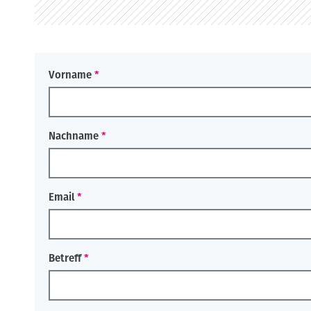
o
n
Vorname
Nachname
Email
Betreff