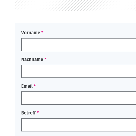
o
n
Vorname
Nachname
Email
Betreff