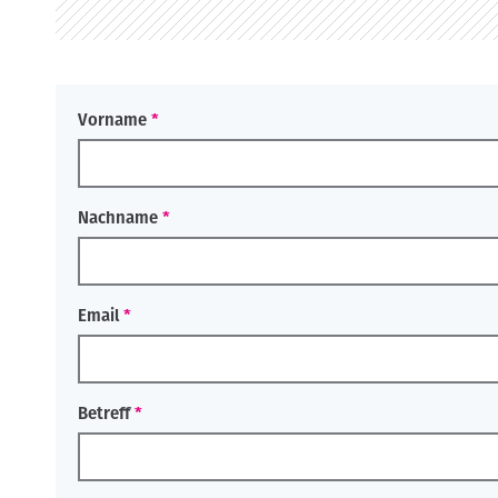
o
n
Vorname
Nachname
Email
Betreff