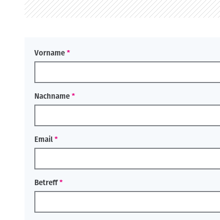
o
n
Vorname
Nachname
Email
Betreff