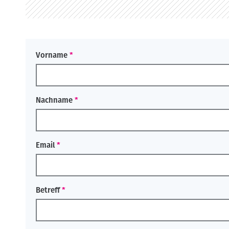
o
n
Vorname
Nachname
Email
Betreff